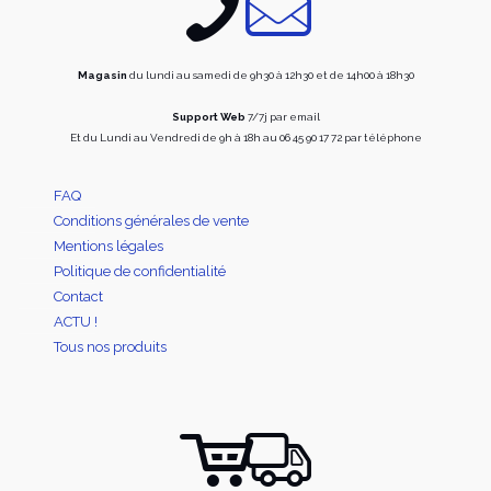
la
la
page
page
du
du
produit
produi
Magasin
du lundi au samedi de 9h30 à 12h30 et de 14h00 à 18h30
Support Web
7/7j par email
Et du Lundi au Vendredi de 9h à 18h au 06 45 90 17 72 par téléphone
FAQ
Conditions générales de vente
Mentions légales
Politique de confidentialité
Contact
ACTU !
Tous nos produits