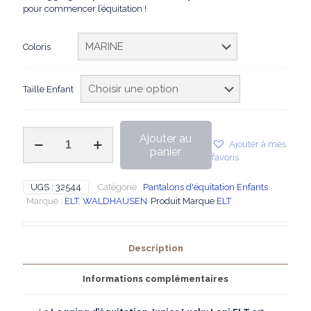
pour commencer l’équitation !
Coloris
Taille Enfant
quantité
Ajouter au
Ajouter à mes
de
panier
favoris
ELT
-
Legging
UGS :
32544
Catégorie :
Pantalons d'équitation Enfants
d'équitation
Marque :
ELT
,
WALDHAUSEN
Produit Marque
ELT
Junior
Lucky
Leni
Description
Informations complémentaires