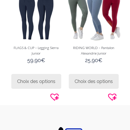
choisi
choisies
sur
sur
la
la
page
page
du
du
produi
produit
FLAGS & CUP – Legging Sierra
RIDING WORLD – Pantalon
Junior
Alexandrie Junior
59,90
€
25,90
€
Ce
Ce
produit
produi
Choix des options
Choix des options
a
a
plusieurs
plusie
variations.
variati
Les
Les
options
option
peuvent
peuve
être
être
choisies
choisi
sur
sur