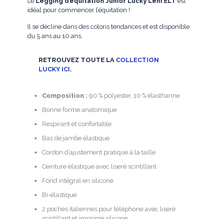
Le
Legging d’équitation Junior Lucky Leni ELT
est
idéal pour commencer l’équitation !
Il se décline dans des coloris tendances et est disponible
du 5 ans au 10 ans.
RETROUVEZ TOUTE LA
COLLECTION
LUCKY ICI
.
Composition :
90 % polyester, 10 % élasthanne
Bonne forme anatomique
Respirant et confortable
Bas de jambe élastique
Cordon d’ajustement pratique à la taille
Ceinture élastique avec liseré scintillant
Fond intégral en silicone
Bi-élastique
2 poches italiennes pour téléphone avec liseré
scintillant et imprimé silicone