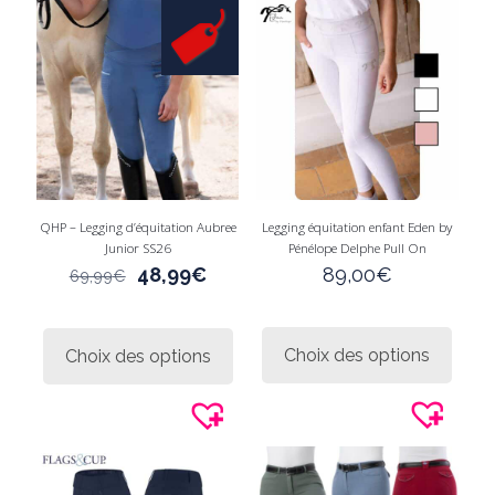
QHP – Legging d’équitation Aubree
Legging équitation enfant Eden by
Junior SS26
Pénélope Delphe Pull On
Le
Le
48,99
€
89,00
€
69,99
€
prix
prix
initial
actuel
Ce
Ce
était :
est :
produi
produit
Choix des options
Choix des options
69,99€.
48,99€.
a
a
plusie
plusieurs
variati
variations.
Les
Les
option
options
peuve
peuvent
être
être