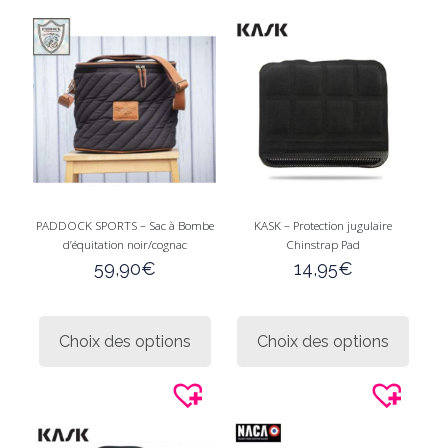
PADDOCK SPORTS – Sac à Bombe
KASK – Protection jugulaire
d’équitation noir/cognac
Chinstrap Pad
59,90
€
14,95
€
Ce
Ce
produit
produi
Choix des options
Choix des options
a
a
plusieurs
plusie
variations.
variati
Les
Les
options
option
peuvent
peuve