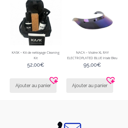
être
être
choisies
choisi
sur
sur
la
la
page
page
du
du
produit
produi
KASK – Kit de nettoyage Cleaning
NACA – Visière XL RAY
Kit
ELECTROPLATED BLUE Irisée Bleu
52,00
€
95,00
€
Ajouter au panier
Ajouter au panier