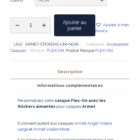
Coloris
quantité
Ajouter au
Ajouter à mes
de
panier
favoris
FLEX-
ON
-
UGS :
ARMET-STICKERS-UNI-NOIR
Catégorie :
Accessoires
Sticker
Casques
Marque :
FLEX ON
Produit Marque
FLEX-ON
pour
Casque
Armet
Description
Informations complémentaires
Personnalisez votre
casque Flex-On avec les
Stickers aimantés
pour casques
Armet
.
Il convient autant aux casques
Armet Angel Visière
Large
et
Armet Visière Mixte
.
Il se clippe et se décline instantanément grâce à son