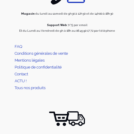
page
page
du
du
produit
produi
Magasin
du lundi au samedi de 9h30 à 12h30 et de 14h00 à 18h30
Support Web
7/7j par email
Et du Lundi au Vendredi de 9h à 18h au 06 45 90 17 72 par téléphone
FAQ
Conditions générales de vente
Mentions légales
Politique de confidentialité
Contact
ACTU !
Tous nos produits