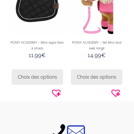
sur
sur
la
la
page
page
du
du
produit
produi
PONY ACADEMY – Mini-tapis Noir
PONY ACADEMY – Set Mini licol
à strass
avec longe
11,99
€
14,99
€
Ce
Ce
produit
produi
Choix des options
Choix des options
a
a
plusieurs
plusie
variations.
variati
Les
Les
options
option
peuvent
peuve
être
être
choisies
choisi
sur
sur
la
la