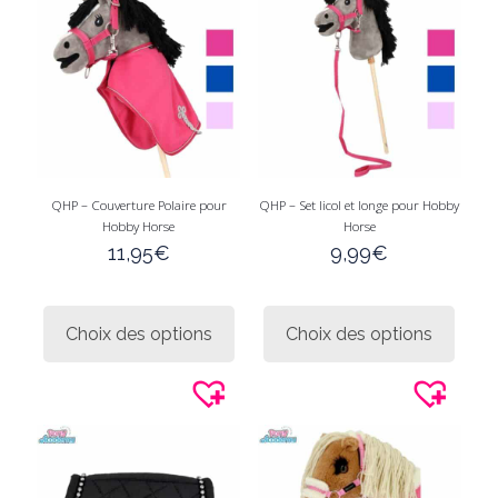
page
page
du
du
produit
produi
QHP – Couverture Polaire pour
QHP – Set licol et longe pour Hobby
Hobby Horse
Horse
11,95
€
9,99
€
Ce
Ce
produit
produi
Choix des options
Choix des options
a
a
plusieurs
plusie
variations.
variati
Les
Les
options
option
peuvent
peuve
être
être
choisies
choisi