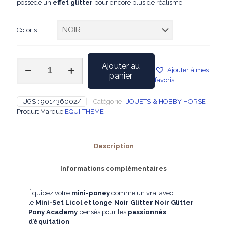
possède un
effet glitter
pour encore plus de réalisme.
Coloris
quantité
Ajouter au
Ajouter à mes
de
panier
favoris
PONY
ACADEMY
-
UGS :
901436002/
Catégorie :
JOUETS & HOBBY HORSE
Mini-
Produit Marque
EQUI-THEME
Set
Licol
et
Description
longe
Noir
Glitter
Informations complémentaires
Équipez votre
mini-poney
comme un vrai avec
le
Mini-Set Licol et longe Noir Glitter
Noir Glitter
Pony Academy
pensés pour les
passionnés
d’équitation
.