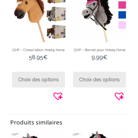
QHP – Cheval bâton Hobby Horse
QHP – Bonnet pour Hobby Horse
58,95
€
9,99
€
Ce
Ce
produit
produi
Choix des options
Choix des options
a
a
plusieurs
plusie
variations.
variati
Les
Les
options
option
peuvent
peuve
être
être
Produits similaires
choisies
choisi
sur
sur
la
la