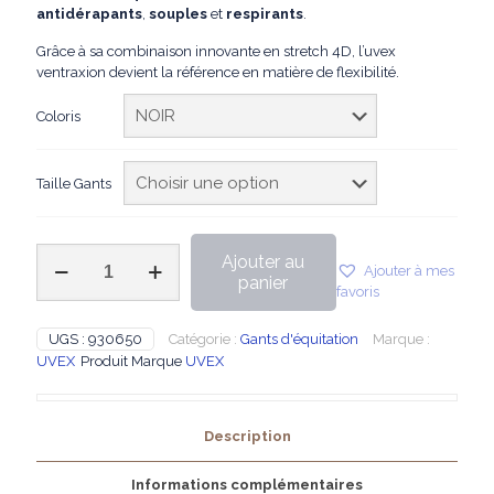
antidérapants
,
souples
et
respirants
.
Grâce à sa combinaison innovante en stretch 4D, l’uvex
ventraxion devient la référence en matière de flexibilité.
Coloris
Taille Gants
quantité
Ajouter au
Ajouter à mes
de
panier
favoris
UVEX
-
Gants
UGS :
930650
Catégorie :
Gants d'équitation
Marque :
d'équitation
UVEX
Produit Marque
UVEX
Ventraxion
Mesh
Description
Informations complémentaires