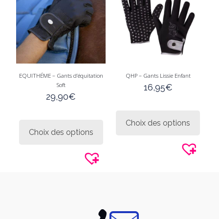
choisies
sur
sur
la
la
page
page
du
du
produi
produit
EQUITHÉME – Gants d’équitation
QHP – Gants Lissie Enfant
Soft
16,95
€
29,90
€
Ce
Ce
produi
Choix des options
produit
a
Choix des options
a
plusie
plusieurs
variati
variations.
Les
Les
option
options
peuve
peuvent
être
être
choisi
choisies
sur
sur
la
la
page