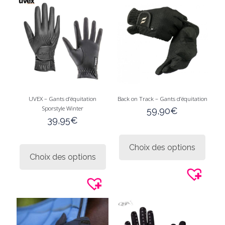
UVEX – Gants d’équitation
Back on Track – Gants d’équitation
Sporstyle Winter
59,90
€
39,95
€
Ce
Ce
produi
Choix des options
produit
a
Choix des options
a
plusie
plusieurs
variati
variations.
Les
Les
option
options
peuve
peuvent
être
être
choisi