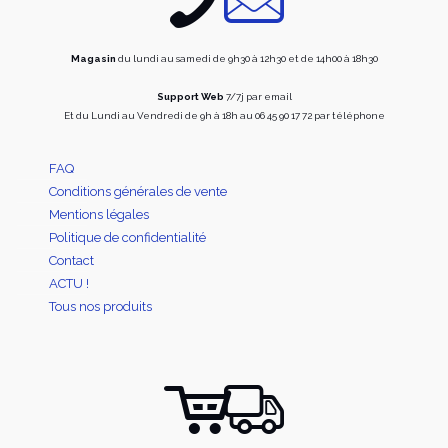
page
du
du
produi
produit
Magasin
du lundi au samedi de 9h30 à 12h30 et de 14h00 à 18h30
Support Web
7/7j par email
Et du Lundi au Vendredi de 9h à 18h au 06 45 90 17 72 par téléphone
FAQ
Conditions générales de vente
Mentions légales
Politique de confidentialité
Contact
ACTU !
Tous nos produits