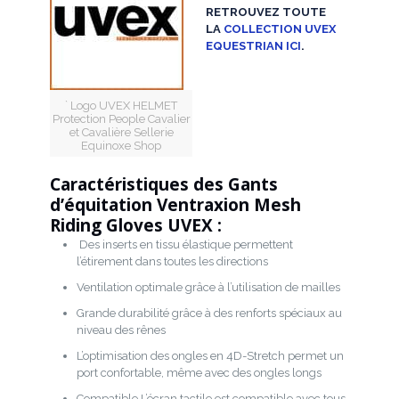
RETROUVEZ TOUTE
LA
COLLECTION UVEX
EQUESTRIAN ICI
.
` Logo UVEX HELMET
Protection People Cavalier
et Cavalière Sellerie
Equinoxe Shop
Caractéristiques des Gants
d’équitation Ventraxion Mesh
Riding Gloves UVEX :
Des inserts en tissu élastique permettent
l’étirement dans toutes les directions
Ventilation optimale grâce à l’utilisation de mailles
Grande durabilité grâce à des renforts spéciaux au
niveau des rênes
L’optimisation des ongles en 4D-Stretch permet un
port confortable, même avec des ongles longs
Compatible L’écran tactile est compatible avec tous