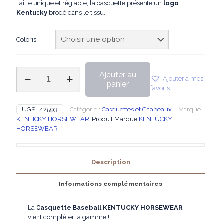
Taille unique et réglable, la casquette présente un
logo
Kentucky
brodé dans le tissu.
Coloris
quantité
Ajouter au
Ajouter à mes
de
panier
favoris
KENTUCKY
-
Casquette
UGS :
42593
Catégorie :
Casquettes et Chapeaux
Marque :
Baseball
KENTICKY HORSEWEAR
Produit Marque
KENTUCKY
HORSEWEAR
Description
Informations complémentaires
La
Casquette Baseball
KENTUCKY HORSEWEAR
vient compléter la gamme !