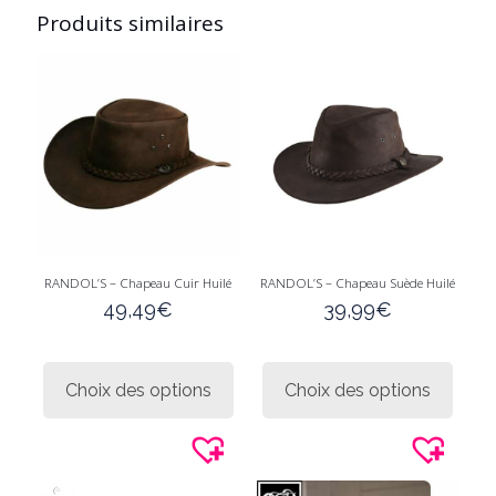
Produits similaires
RANDOL’S – Chapeau Cuir Huilé
RANDOL’S – Chapeau Suède Huilé
49,49
€
39,99
€
Ce
Ce
produit
produi
Choix des options
Choix des options
a
a
plusieurs
plusie
variations.
variati
Les
Les
options
option