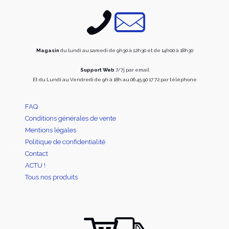
choisies
choisi
sur
sur
la
la
page
page
du
du
produit
produi
Magasin
du lundi au samedi de 9h30 à 12h30 et de 14h00 à 18h30
Support Web
7/7j par email
Et du Lundi au Vendredi de 9h à 18h au 06 45 90 17 72 par téléphone
FAQ
Conditions générales de vente
Mentions légales
Politique de confidentialité
Contact
ACTU !
Tous nos produits