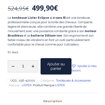
Le
Le
499,90
€
524,95
€
prix
prix
La
tondeuse Lister Eclipse 2.0 sans fil
est une tondeuse
initial
actuel
professionnelle conçue pour la tonte des chevaux. Compacte,
était :
est :
légère et silencieuse, elle combine une grande liberté de
mouvement avec une puissance constante grâce à son
moteur
524,95€.
499,90€.
Brushless
et sa
batterie lithium-ion
. Son ergonomie et son
faible niveau de vibrations en font un outil particulièrement
confortable pour le cheval comme pour l’utilisateur.
En stock
quantité
Ajouter au
Ajouter à mes
de
panier
favoris
Tondeuse
Lister
Eclipse
UGS :
258-42000
Catégorie :
Tondeuses & Accessoires
2.0
Marque :
LISTER
Produit Marque
LISTER
Sans
Fil
–
Description
Puissance