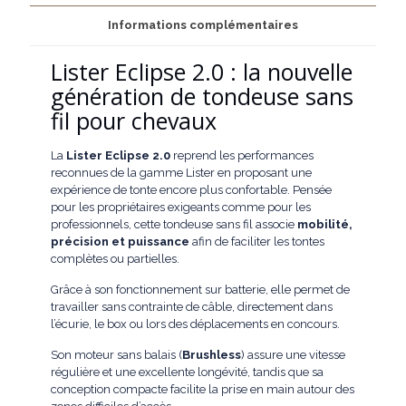
professionnelle,
légèreté
Informations complémentaires
et
confort
Lister Eclipse 2.0 : la nouvelle
pour
génération de tondeuse sans
la
tonte
fil pour chevaux
du
cheval
La
Lister Eclipse 2.0
reprend les performances
reconnues de la gamme Lister en proposant une
expérience de tonte encore plus confortable. Pensée
pour les propriétaires exigeants comme pour les
professionnels, cette tondeuse sans fil associe
mobilité,
précision et puissance
afin de faciliter les tontes
complètes ou partielles.
Grâce à son fonctionnement sur batterie, elle permet de
travailler sans contrainte de câble, directement dans
l’écurie, le box ou lors des déplacements en concours.
Son moteur sans balais (
Brushless
) assure une vitesse
régulière et une excellente longévité, tandis que sa
conception compacte facilite la prise en main autour des