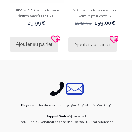
HIPPO-TONIC – Tondeuse de
WAHL – Tondeuse de Finition
finition sans fil QR-P800
Admire pour chevaux
Le
Le
29,99
€
159,00
€
169,95
€
prix
prix
initial
actuel
était :
est :
Ajouter au panier
Ajouter au panier
169,95€.
159,00
Magasin
du lundi au samedi de 9h30 à 12h30 et de 14h00 à 18h30
Support Web
7/7j par email
Et du Lundi au Vendredi de 9h à 18h au 06 45 90 17 72 par téléphone