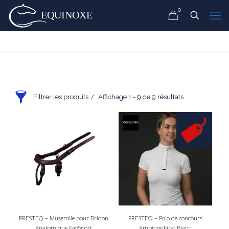
0
Filtrer les produits
Affichage 1 - 9 de 9 résultats
PRESTEQ – Muserolle pour Bridon
PRESTEQ – Polo de concours
Anatomique FaySport
AmbitionFirst Blanc