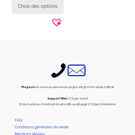
produit
Choix des options
a
plusieurs
variations.
Les
options
peuvent
être
choisies
sur
la
page
du
produit
Magasin
du lundi au samedi de 9h30 à 12h30 et de 14h00 à 18h30
Support Web
7/7j par email
Et du Lundi au Vendredi de 9h à 18h au 06 45 90 17 72 par téléphone
FAQ
Conditions générales de vente
Mentions légales