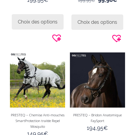
199,95
€
prix
prix
initial
actuel
Ce
Ce
était :
est :
produit
produi
Choix des options
Choix des options
199,95€.
99,98€
a
a
plusieurs
plusie
variations.
variati
Les
Les
options
option
peuvent
peuve
être
être
choisies
choisi
sur
sur
la
la
page
page
du
du
produit
produi
PRESTEQ – Chemise Anti-mouches
PRESTEQ – Bridon Anatomique
SmartProtection traitée Repel
FaySport
Mosquito
194,95
€
149,95
€