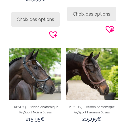
Ce
Ce
produi
Choix des options
produit
a
Choix des options
a
plusie
plusieurs
variati
variations.
Les
Les
option
options
peuve
peuvent
être
être
choisi
choisies
sur
sur
la
la
page
page
du
du
produi
produit
PRESTEQ – Bridon Anatomique
PRESTEQ – Bridon Anatomique
FaySport Noir à Strass
FaySport Havane à Strass
215,95
€
215,95
€