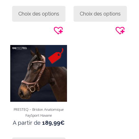
Ce
Ce
produit
produi
Choix des options
Choix des options
a
a
plusieurs
plusie
variations.
variati
Les
Les
options
option
peuvent
peuve
être
être
choisies
choisi
sur
sur
la
la
page
page
du
du
produit
produi
PRESTEQ – Bridon Anatomique
FaySport Havane
A partir de
189,99
€
Ce